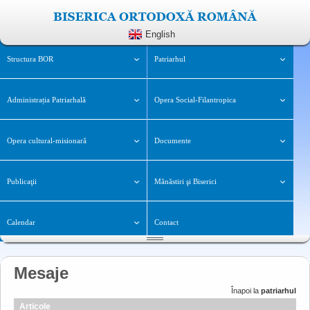
English
Structura BOR
Patriarhul
Administrația Patriarhală
Opera Social-Filantropica
Opera cultural-misionară
Documente
Publicaţii
Mănăstiri şi Biserici
Calendar
Contact
Mesaje
Înapoi la
patriarhul
Articole