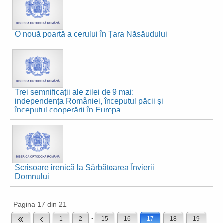
O nouă poartă a cerului în Țara Năsăudului
Trei semnificații ale zilei de 9 mai:
independența României, începutul păcii și
începutul cooperării în Europa
Scrisoare irenică la Sărbătoarea Învierii
Domnului
Pagina 17 din 21
«
‹
..
1
2
15
16
17
18
19