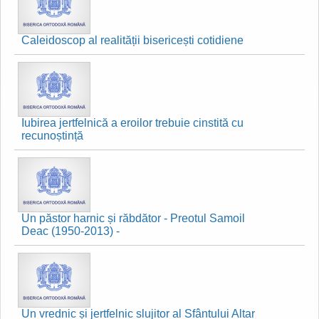
Caleidoscop al realității bisericești cotidiene
Iubirea jertfelnică a eroilor trebuie cinstită cu
recunoștință
Un păstor harnic și răbdător - Preotul Samoil
Deac (1950-2013) -
Un vrednic și jertfelnic slujitor al Sfântului Altar