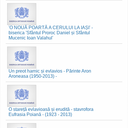
'O NOUĂ POARTĂ A CERULUI LA IAȘI' -
biserica 'Sfântul Proroc Daniel și Sfântul
Mucenic Ioan Valahul'
Un preot harnic și evlavios - Părinte Aron
Aroneasa (1950-2013) -
O stareță evlavioasă și erudită - stavrofora
Eufrasia Poiană - (1923 - 2013)