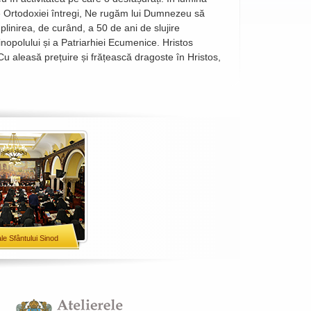
ele Ortodoxiei întregi, Ne rugăm lui Dumnezeu să
linirea, de curând, a 50 de ani de slujire
nopolului și a Patriarhiei Ecumenice. Hristos
 Cu aleasă prețuire și frățească dragoste în Hristos,
ale Sfântului Sinod