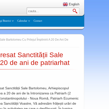
English
şi Biserici
Calendar
Contact
Sale Bartolomeu Cu Prilejul Împlinirii A 20 De Ani De
esat Sanctității Sale
a 20 de ani de patriarhat
sat Sanctității Sale Bartolomeu, Arhiepiscopul
a a 20 de ani de la întronizarea ca Patriarh (2
Constantinopolului - Noua Romă, Patriarh Ecumenic
a Sanctității Voastre, Vă adresăm frățești urări de
u în activitatea pe care o desfășurați. În lumina