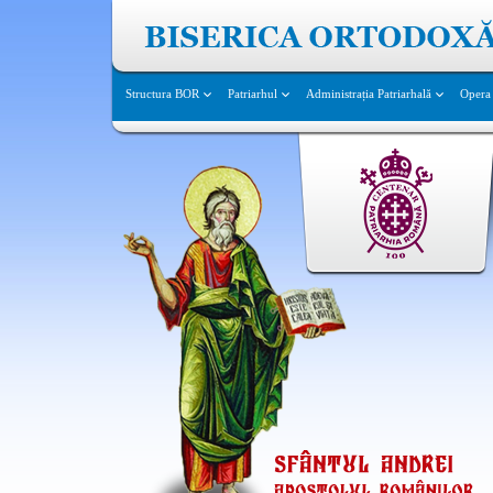
Structura BOR
Patriarhul
Administrația Patriarhală
Opera 