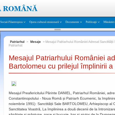
Social-Filantropica
Opera cultural-misionară
Documente
Publicaţii
Mănăstiri 
Patriarhul
>
Mesaje
> Mesajul Patriarhului României Adresat Sanctității 
Patriarhat
Mesajul Patriarhului României adr
Bartolomeu cu prilejul împlinirii 
Mesajul Preafericitului Părinte DANIEL, Patriarhul României, adre
Constantinopolului - Noua Romă și Patriarh Ecumenic, la împlinire
noiembrie 1991): Sanctității Sale BARTOLOMEU, Arhiepiscop al 
Sanctitatea Voastră, La împlinirea a două decenii de la întronizare
sănătate și mântuire, pace și bucurie, har și ajutor de la Dumneze