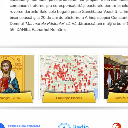
comuniunii fraterne și a coresponsabilității pastorale pentru bin
reverse darurile Sale cele bogate peste Sanctitatea Voastră, la împ
bisericească și a 20 de ani de păstorire a Arhiepiscopiei Constanti
Domnul '
Mai marele Păstorilor
' să Vă dăruiască ani mulți și buni!
â€ DANIEL Patriarhul României
omagial - 2024
Filantropia Bisericii
Hotărâri 