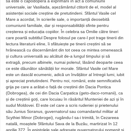
sa este o capodoperă a exprimării în act a comuniunii
universale, iar Vasiliada, așezământul ctitorit de el, model al
asistenței sociale creștine de pretutindeni. Sfântul Vasile cel
Mare a acordat, în scrierile sale, o importanță deosebită
comuniunii familiale, dar și responsabilității sfinte pentru
creșterea și educația copiilor. În celebra sa Omilie către tineri
care poartă subtitlul Despre folosul pe care-l pot trage tinerii din
lectura literaturii eline, îi sfătuiește pe tinerii creștini să se
hrănească cu discernământ din tot ceea ce mintea omenească
și cultura universală au alcătuit de-a lungul timpului și să
extragă, precum albinele, numai polenul, lăsând deoparte ceea
ce este dăunător sănătății lor morale. Sfântul Vasile cel Mare
este un dascăl ecumenic, adică un învățător al întregii lumi, iubit
și apreciat pretutindeni. Pentru noi, românii, este semnificativă
grija pe care a arătat-o față de creștinii din Dacia Pontica
(Dobrogea), de cei din Dacia Carpatica (geto-daco-romanii), ca
și de creștinii goți, care locuiau în răsăritul Munteniei de azi și în
sudul Moldovei. El este cel care a scris rudeniei și prietenului
său Junius Soranus, guvernatorul sau comandantul militar al
Scythiei Minor (Dobrogei), rugându-l sa-i trimită, în Cezareea
natală, moaștele Sfântului Sava de la Buzău, martirizat în 12
aprilie 372. În epistolele sale adresate guvernatorului pomenit și