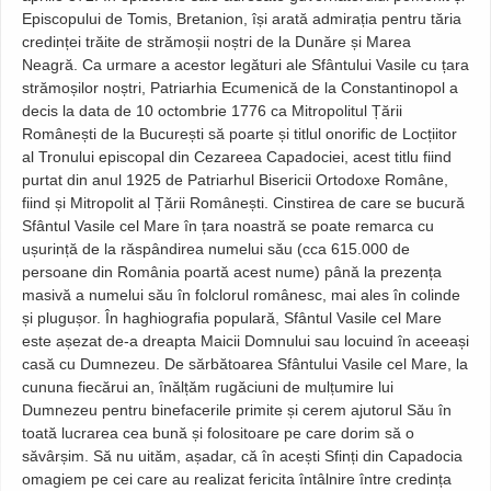
Episcopului de Tomis, Bretanion, își arată admirația pentru tăria
credinței trăite de strămoșii noștri de la Dunăre și Marea
Neagră. Ca urmare a acestor legături ale Sfântului Vasile cu țara
strămoșilor noștri, Patriarhia Ecumenică de la Constantinopol a
decis la data de 10 octombrie 1776 ca Mitropolitul Țării
Românești de la București să poarte și titlul onorific de Locțiitor
al Tronului episcopal din Cezareea Capadociei, acest titlu fiind
purtat din anul 1925 de Patriarhul Bisericii Ortodoxe Române,
fiind și Mitropolit al Țării Românești. Cinstirea de care se bucură
Sfântul Vasile cel Mare în țara noastră se poate remarca cu
ușurință de la răspândirea numelui său (cca 615.000 de
persoane din România poartă acest nume) până la prezența
masivă a numelui său în folclorul românesc, mai ales în colinde
și plugușor. În haghiografia populară, Sfântul Vasile cel Mare
este așezat de-a dreapta Maicii Domnului sau locuind în aceeași
casă cu Dumnezeu. De sărbătoarea Sfântului Vasile cel Mare, la
cununa fiecărui an, înălțăm rugăciuni de mulțumire lui
Dumnezeu pentru binefacerile primite și cerem ajutorul Său în
toată lucrarea cea bună și folositoare pe care dorim să o
săvârșim. Să nu uităm, așadar, că în acești Sfinți din Capadocia
omagiem pe cei care au realizat fericita întâlnire între credința