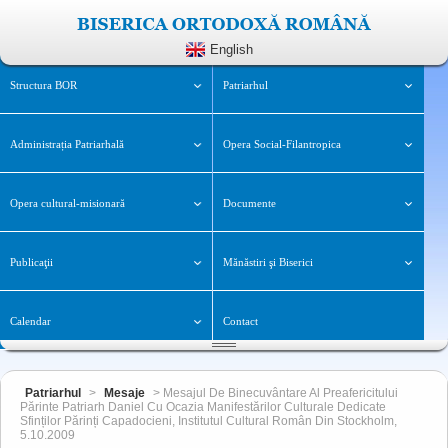
English
Structura BOR
Patriarhul
Administrația Patriarhală
Opera Social-Filantropica
Opera cultural-misionară
Documente
Publicaţii
Mănăstiri şi Biserici
Calendar
Contact
Patriarhul
>
Mesaje
> Mesajul De Binecuvântare Al Preafericitului
Părinte Patriarh Daniel Cu Ocazia Manifestărilor Culturale Dedicate
Sfinților Părinți Capadocieni, Institutul Cultural Român Din Stockholm,
5.10.2009