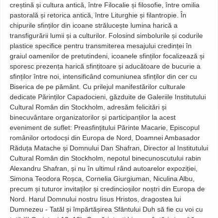
creștină și cultura antică, între Filocalie și filosofie, între omilia
pastorală și retorica antică, între Liturghie și filantropie. În
chipurile sfinților din icoane strălucește lumina harică a
transfigurării lumii și a culturilor. Folosind simbolurile și codurile
plastice specifice pentru transmiterea mesajului credinței în
graiul oamenilor de pretutindeni, icoanele sfinților focalizează și
sporesc prezența harică sfințitoare și aducătoare de bucurie a
sfinților între noi, intensificând comuniunea sfinților din cer cu
Biserica de pe pământ. Cu prilejul manifestărilor culturale
dedicate Părinților Capadocieni, găzduite de Galeriile Institutului
Cultural Român din Stockholm, adresăm felicitări și
binecuvântare organizatorilor și participanților la acest
eveniment de suflet: Preasfințitului Părinte Macarie, Episcopul
românilor ortodocși din Europa de Nord, Doamnei Ambasador
Răduța Matache și Domnului Dan Shafran, Director al Institutului
Cultural Român din Stockholm, nepotul binecunoscutului rabin
Alexandru Shafran, și nu în ultimul rând autoarelor expoziției,
Simona Teodora Roșca, Cornelia Giurgiuman, Niculina Albu,
precum și tuturor invitaților și credincioșilor noștri din Europa de
Nord. Harul Domnului nostru Iisus Hristos, dragostea lui
Dumnezeu - Tatăl și împărtășirea Sfântului Duh să fie cu voi cu