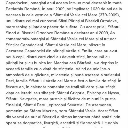
Capadocieni, omagiați anul acesta într-un mod deosebit în toată
Patriarhia Română. În anul 2009, se împlinesc 1630 de ani de la
trecerea la cele veșnice a Sfântului Vasile cel Mare (379-2009),
unul dintre cei mai cunoscuți Sfinți Părinți ai Bisericii Ortodoxe,
mare teolog și înțelept păstor de suflete. Cu acest prilej, Sfântul
Sinod al Bisericii Ortodoxe Române a declarat anul 2009, An
comemorativ-omagial al Sfântului Vasile cel Mare și al tuturor
Sfinților Capadocieni. Sfântul Vasile cel Mare, născut în
Cezareea Capadociei din părinții Vasile si Emilia, care au avut
nouă copii, dintre care cinci au devenit sfinți, împreună cu
părinții lor și cu bunica lor, Macrina cea Bătrână, s-a deprins în
această familie cu o viață de sfințenie, trăind de mic într-o
atmosferă de rugăciune, milostenie și bună așezare a sufletului.
Deci, familia Sfântului Vasile cel Mare a fost o familie de sfinți. În
fiecare an, în calendar pomenim pe frații săi care și-au sfințit
viața ca ierarhi sau sihaștri: Sfântul Grigorie, Episcop de Nyssa,
Sfântul Navgratie, mare pustnic și făcător de minuni în pustia
Sinaiului, Sfântul Petru, episcopul Sevastiei. De asemenea,
pomenim pe Sfânta Macrina, sora Sfântului Vasile. Acest Sfânt
din veacul de aur al Bisericii a rămas important până astăzi prin
opera sa dogmatică, liturgică, ascetică și filantropică. Liturghia