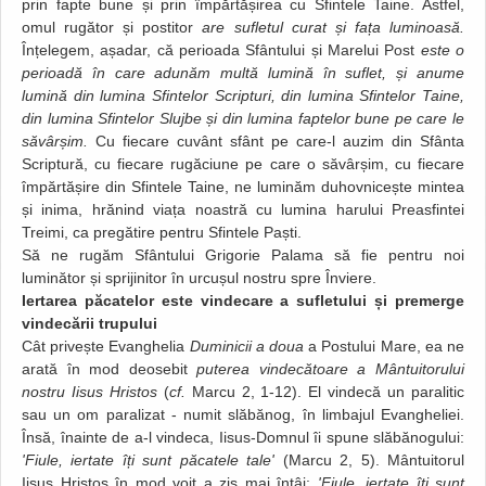
prin fapte bune și prin împărtășirea cu Sfintele Taine. Astfel,
omul rugător și postitor
are sufletul curat și fața luminoasă.
Înțelegem, așadar, că perioada Sfântului și Marelui Post
este o
perioadă în care adunăm multă lumină în suflet, și anume
lumină din lumina Sfintelor Scripturi, din lumina Sfintelor Taine,
din lumina Sfintelor Slujbe și din lumina faptelor bune pe care le
săvârșim.
Cu fiecare cuvânt sfânt pe care-l auzim din Sfânta
Scriptură, cu fiecare rugăciune pe care o săvârșim, cu fiecare
împărtășire din Sfintele Taine, ne luminăm duhovnicește mintea
și inima, hrănind viața noastră cu lumina harului Preasfintei
Treimi, ca pregătire pentru Sfintele Paști.
Să ne rugăm Sfântului Grigorie Palama să fie pentru noi
luminător și sprijinitor în urcușul nostru spre Înviere.
Iertarea păcatelor este vindecare a sufletului și premerge
vindecării trupului
Cât privește Evanghelia
Duminicii a doua
a Postului Mare, ea ne
arată în mod deosebit
puterea vindecătoare a Mântuitorului
nostru Iisus Hristos
(
cf.
Marcu 2, 1-12). El vindecă un paralitic
sau un om paralizat - numit slăbănog, în limbajul Evangheliei.
Însă, înainte de a-l vindeca, Iisus-Domnul îi spune slăbănogului:
'Fiule, iertate îți sunt păcatele tale'
(Marcu 2, 5). Mântuitorul
Iisus Hristos în mod voit a zis mai întâi:
'Fiule, iertate îți sunt