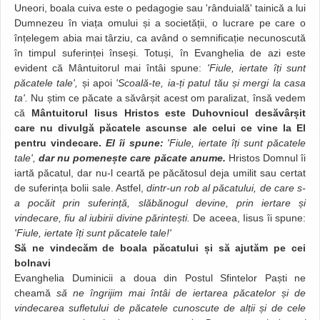
Uneori, boala cuiva este o pedagogie sau 'rânduială' tainică a lui
Dumnezeu în viața omului și a societății, o lucrare pe care o
înțelegem abia mai târziu, ca având o semnificație necunoscută
în timpul suferinței înseși. Totuși, în Evanghelia de azi este
evident că Mântuitorul mai întâi spune:
'Fiule, iertate îți sunt
păcatele tale',
și apoi
'Scoală-te, ia-ți patul tău și mergi la casa
ta'.
Nu știm ce păcate a săvârșit acest om paralizat, însă vedem
că
Mântuitorul Iisus Hristos este Duhovnicul desăvârșit
care nu divulgă păcatele ascunse ale celui ce vine la El
pentru vindecare.
El îi spune:
'Fiule, iertate îți sunt păcatele
tale',
dar nu pomenește care păcate anume.
Hristos Domnul îi
iartă păcatul, dar nu-l ceartă pe păcătosul deja umilit sau certat
de suferința bolii sale. Astfel,
dintr-un rob al păcatului, de care s-
a pocăit prin suferință, slăbănogul devine, prin iertare și
vindecare, fiu al iubirii divine părintești.
De aceea, Iisus îi spune:
'Fiule, iertate îți sunt păcatele tale!'
Să ne vindecăm de boala păcatului și să ajutăm pe cei
bolnavi
Evanghelia Duminicii a doua din Postul Sfintelor Paști ne
cheamă
să ne îngrijim mai întâi de iertarea păcatelor și de
vindecarea sufletului de păcatele cunoscute de alții și de cele