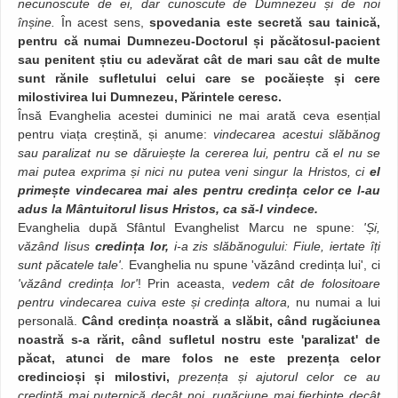
necunoscute de ei, dar cunoscute de Dumnezeu și de noi
înșine.
În acest sens,
spovedania este secretă sau tainică,
pentru că numai Dumnezeu-Doctorul și păcătosul-pacient
sau penitent știu cu adevărat cât de mari sau cât de multe
sunt rănile sufletului celui care se pocăiește și cere
milostivirea lui Dumnezeu, Părintele ceresc.
Însă Evanghelia acestei duminici ne mai arată ceva esențial
pentru viața creștină, și anume:
vindecarea acestui slăbănog
sau paralizat nu se dăruiește la cererea lui, pentru că el nu se
mai putea exprima și nici nu putea veni singur la Hristos, ci
el
primește vindecarea mai ales pentru credința celor ce l-au
adus la Mântuitorul Iisus Hristos, ca să-l vindece.
Evanghelia după Sfântul Evanghelist Marcu ne spune:
'Și,
văzând Iisus
credința lor,
i-a zis slăbănogului: Fiule, iertate îți
sunt păcatele tale'.
Evanghelia nu spune 'văzând credința lui', ci
'văzând credința lor'
! Prin aceasta,
vedem cât de folositoare
pentru vindecarea cuiva este și credința altora,
nu numai a lui
personală.
Când credința noastră a slăbit, când rugăciunea
noastră s-a rărit, când sufletul nostru este 'paralizat' de
păcat, atunci de mare folos ne este prezența celor
credincioși și milostivi,
prezența și ajutorul celor ce au
credință mai puternică decât noi, rugăciune mai fierbinte decât