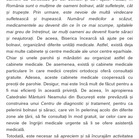
România sunt o mulțime de oameni bolnavi, atât sufletește, cât
și trupește. Prin urmare, este nevoie de multă vindecare
sufletească și trupească. Numărul medicilor a scăzut,
medicamentele au devenit din ce în ce mai scumpe, spitalele
mai greu de întreținut, iar mulți oameni au devenit foarte săraci
și neajutorați.
De aceea, Biserica încearcă să ajute pe cei
bolnavi, organizând diferite unități medicale. Astfel, există deja
mai multe cabinete și centre medicale ale unor centre eparhiale.
Chiar și unele parohii și mănăstiri au organizat astfel de
cabinete medicale. De asemenea, există și cabinete medicale
particulare în care medicii creștini ortodocși oferă consultații
gratuite. Adesea, aceste cabinete medicale cooperează cu
preoții de parohie. Desigur, mai este încă mult de făcut pentru a
fi mai eficienți în această privință. De aceea, în apropierea
Catedralei Mântuirii Neamului din București este prevăzută și
construirea unui
Centru de diagnostic și tratament,
pentru ca
pelerinii bolnavi și săraci, care vin în pelerinaj acolo din diferite
zone ale țării, să fie consultați în mod gratuit, iar celor care au
nevoie de îngrijiri medicale urgente să li se ofere asistență
medicală.
Totodată, este necesar
să apreciem și să încurajăm activitatea