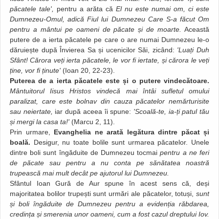
păcatele tale',
pentru a arăta că
El nu este numai om, ci este
Dumnezeu-Omul, adică Fiul lui Dumnezeu Care S-a făcut Om
pentru a mântui pe oameni de păcate și de moarte.
Această
putere de a ierta păcatele pe care o are numai Dumnezeu le-o
dăruiește după Învierea Sa și ucenicilor Săi, zicând:
'Luați Duh
Sfânt! Cărora veți ierta păcatele, le vor fi iertate, și cărora le veți
ține, vor fi ținute'
(Ioan 20, 22-23).
Puterea de a ierta păcatele este și o putere vindecătoare.
Mântuitorul Iisus Hristos vindecă mai întâi sufletul omului
paralizat, care este bolnav din cauza păcatelor nemărturisite
sau neiertate,
iar după aceea îi spune:
'Scoală-te, ia-ți patul tău
și mergi la casa ta!'
(Marcu 2, 11).
Prin urmare,
Evanghelia ne arată legătura dintre păcat și
boală.
Desigur, nu toate bolile sunt urmarea păcatelor. Unele
dintre boli sunt îngăduite de Dumnezeu tocmai
pentru a ne feri
de păcate sau pentru a nu conta pe sănătatea noastră
trupească mai mult decât pe ajutorul lui Dumnezeu.
Sfântul Ioan Gură de Aur spune în acest sens că, deși
majoritatea bolilor trupești sunt urmări ale păcatelor, totuși,
sunt
și boli îngăduite de Dumnezeu pentru a evidenția răbdarea,
credința și smerenia unor oameni, cum a fost cazul dreptului Iov.