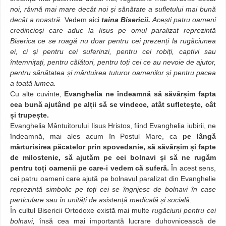
noi, râvnă mai mare decât noi și sănătate a sufletului mai bună
decât a noastră.
Vedem aici
taina Bisericii.
Acești patru oameni
credincioși care aduc la Iisus pe omul paralizat reprezintă
Biserica ce se roagă nu doar pentru cei prezenți la rugăciunea
ei, ci și pentru cei suferinzi, pentru cei robiți, captivi sau
întemnițați, pentru călători, pentru toți cei ce au nevoie de ajutor,
pentru sănătatea și mântuirea tuturor oamenilor și pentru pacea
a toată lumea.
Cu alte cuvinte,
Evanghelia ne îndeamnă să săvârșim fapta
cea bună ajutând pe alții să se vindece, atât sufletește, cât
și trupește.
Evanghelia Mântuitorului Iisus Hristos, fiind Evanghelia iubirii, ne
îndeamnă, mai ales acum în Postul Mare, ca
pe lângă
mărturisirea păcatelor prin spovedanie, să săvârșim și fapte
de milostenie, să ajutăm pe cei bolnavi și să ne rugăm
pentru toți oamenii pe care-i vedem că suferă.
În acest sens,
cei patru oameni care ajută pe bolnavul paralizat din Evanghelie
reprezintă simbolic pe toți cei se îngrijesc de bolnavi în case
particulare sau în unități de asistență medicală și socială.
În cultul Bisericii Ortodoxe există mai multe
rugăciuni pentru cei
bolnavi,
însă cea mai importantă lucrare duhovnicească de