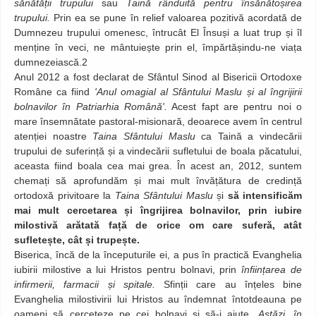
sănătății trupului
sau
Taină rânduită pentru însănătoșirea
trupului.
Prin ea se pune în relief valoarea pozitivă acordată de
Dumnezeu trupului omenesc, întrucât El Însuși a luat trup și îl
menține în veci, ne mântuiește prin el, împărtășindu-ne viața
dumnezeiască.2
Anul 2012 a fost declarat de Sfântul Sinod al Bisericii Ortodoxe
Române ca fiind
'Anul omagial al Sfântului Maslu și al îngrijirii
bolnavilor în Patriarhia Română'.
Acest fapt are pentru noi o
mare însemnătate pastoral-misionară, deoarece avem în centrul
atenției noastre
Taina Sfântului Maslu
ca Taină a vindecării
trupului de suferință și a vindecării sufletului de boala păcatului,
aceasta fiind boala cea mai grea. În acest an, 2012, suntem
chemați să aprofundăm și mai mult învățătura de credință
ortodoxă privitoare la
Taina Sfântului Maslu
și
să intensificăm
mai mult cercetarea și îngrijirea bolnavilor, prin iubire
milostivă arătată față de orice om care suferă, atât
sufletește, cât și trupește.
Biserica, încă de la începuturile ei, a pus în practică Evanghelia
iubirii milostive a lui Hristos pentru bolnavi, prin
înființarea de
infirmerii, farmacii și spitale.
Sfinții care au înțeles bine
Evanghelia milostivirii lui Hristos au îndemnat întotdeauna pe
oameni să cerceteze pe cei bolnavi și să-i ajute.
Astăzi, în