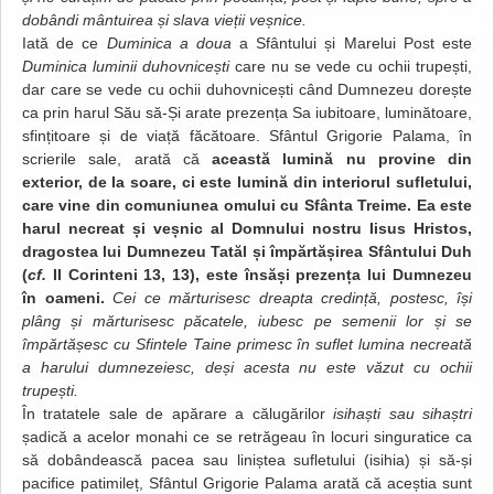
dobândi mântuirea și slava vieții veșnice.
Iată de ce
Duminica a doua
a Sfântului și Marelui Post este
Duminica luminii duhovnicești
care nu se vede cu ochii trupești,
dar care se vede cu ochii duhovnicești când Dumnezeu dorește
ca prin harul Său să-Și arate prezența Sa iubitoare, luminătoare,
sfințitoare și de viață făcătoare. Sfântul Grigorie Palama, în
scrierile sale, arată că
această lumină nu provine din
exterior, de la soare, ci este lumină din interiorul sufletului,
care vine din comuniunea omului cu Sfânta Treime. Ea este
harul necreat și veșnic al Domnului nostru Iisus Hristos,
dragostea lui Dumnezeu Tatăl și împărtășirea Sfântului Duh
(
cf.
II Corinteni 13, 13), este însăși prezența lui Dumnezeu
în oameni.
Cei ce mărturisesc dreapta credință, postesc, își
plâng și mărturisesc păcatele, iubesc pe semenii lor și se
împărtășesc cu Sfintele Taine primesc în suflet lumina necreată
a harului dumnezeiesc, deși acesta nu este văzut cu ochii
trupești.
În tratatele sale de apărare a călugărilor
isihaști sau sihaștri
șadică a acelor monahi ce se retrăgeau în locuri singuratice ca
să dobândească pacea sau liniștea sufletului (isihia) și să-și
pacifice patimileț, Sfântul Grigorie Palama arată că aceștia sunt