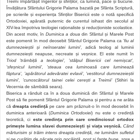
Treimi împărtășit îngerilor și sfinților, ca lumină, pace și bucurie.
Învățătura Sfântului Grigorie Palama bazată pe Sfânta Scriptură,
pe scrierile și experiența Sfinților Bisericii este o notă specifică
Ortodoxiei, apărată puternic de curentul isihast din secolul al
XIV-lea împotriva teologiei raționaliste și reducționiste scolastice.
Din acest motiv, în
Duminica a doua
din Sfântul și Marele Post
este pomenit în mod deosebit Sfântul Grigorie Palama ca
'fiu al
dumnezeieștii și neînseratei lumini',
adică teolog al luminii
dumnezeiești neapuse, necreate și veșnice. El este numit în
Triod 'trâmbiță a teologiei', 'stâlpul Bisericii cel nemișcat',
'sfeșnicul luminii', 'steaua cea luminoasă care luminează
făptura', 'apărătorul adevăratei evlavii', 'vestitorul dumnezeieștii
lumini', 'cunoscătorul tainei celei cerești a Treimii'
(Stihiri la
Vecernia de sâmbătă seara).
Biserica a rânduit ca în a doua duminică din Sfântul și Marele
Post să fie pomenit Sfântul Grigorie Palama și pentru a ne arăta
că
dreapta credință
pe care am prăznuit-o în mod deosebit în
duminica anterioară (
Duminica Ortodoxiei
) nu este o credință
teoretică, ci
este credința prin care credinciosul ortodox
primește lumina slavei dumnezeiești și viața veșnică.
Când
mărturisim și trăim intens dreapta credință, ne luminăm sufletul
și ne curățim de păcate prin pocăință, post și fapte bune, spre a