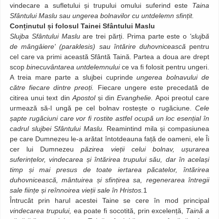
vindecare a sufletului și trupului omului suferind este
Taina
Sfântului Maslu sau ungerea bolnavilor cu untdelemn sfințit.
Conținutul și folosul Tainei Sfântului Maslu
Slujba Sfântului Maslu
are trei părți. Prima parte este o
'slujbă
de mângâiere'
(paraklesis) sau întărire duhovnicească
pentru
cel care va primi această Sfântă Taină. Partea a doua are drept
scop
binecuvântarea untdelemnului
ce va fi folosit pentru ungeri.
A treia mare parte a slujbei cuprinde
ungerea bolnavului de
către fiecare dintre preoți.
Fiecare ungere este precedată de
citirea unui text din
Apostol
și din
Evanghelie.
Apoi preotul care
urmează să-l ungă pe cel bolnav rostește o rugăciune.
Cele
șapte rugăciuni care vor fi rostite astfel ocupă un loc esențial în
cadrul slujbei Sfântului Maslu.
Reamintind mila și compasiunea
pe care Dumnezeu le-a arătat întotdeauna față de oameni, ele Îi
cer lui Dumnezeu
păzirea vieții celui bolnav, ușurarea
suferințelor, vindecarea și întărirea trupului său, dar în același
timp și mai presus de toate iertarea păcatelor, întărirea
duhovnicească, mântuirea și sfințirea sa, regenerarea întregii
sale ființe și reînnoirea vieții sale în Hristos.
1
Întrucât prin harul acestei Taine se cere în mod principal
vindecarea trupului,
ea poate fi socotită, prin excelență,
Taină a