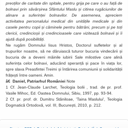
preoților de caritate din spitale, pentru grija pe care o au față de
bolnavi prin săvârșirea Sfântului Maslu și citirea rugăciunilor de
alinare a suferinței bolnavilor. De asemenea, apreciem
activitatea personalului medical din unitățile medicale și din
casele pentru copii și căminele pentru bătrâni, precum și pe toți
clericii, credincioșii și credincioasele care vizitează bolnavii și îi
ajută după posibilități.
Ne rugăm Domnului Iisus Hristos, Doctorul sufletelor și al
trupurilor noastre, să ne dăruiască tuturor bucuria vindecării și
bucuria de a deveni mâinile iubirii Sale milostive care alină
suferința celor bolnavi, aducând speranță și pace în viața lor,
spre slava Preasfintei Treimi și întărirea comuniunii și solidarității
frățești între oameni. Amin.
â€ Daniel, Patriarhul României
Note
1 Cf. Jean-Claude Larchet, Teologia bolii , trad. de pr. prof.
Vasile Mihoc, Ed. Oastea Domnului, Sibiu, 1997, pp. 93-94.
2 Cf. pr. prof. dr. Dumitru Stăniloae, 'Taina Maslului', Teologia
Dogmatică Ortodoxă, vol. III, București, 2010, p. 212.