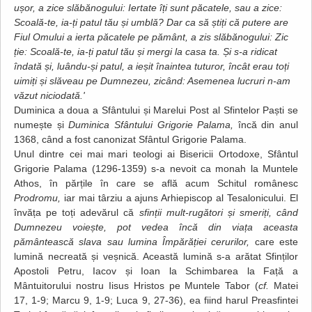
ușor, a zice slăbănogului: Iertate îți sunt păcatele, sau a zice:
Scoală-te, ia-ți patul tău și umblă? Dar ca să știți că putere are
Fiul Omului a ierta păcatele pe pământ, a zis slăbănogului: Zic
ție: Scoală-te, ia-ți patul tău și mergi la casa ta. Și s-a ridicat
îndată și, luându-și patul, a ieșit înaintea tuturor, încât erau toți
uimiți și slăveau pe Dumnezeu, zicând: Asemenea lucruri n-am
văzut niciodată.'
Duminica a doua a Sfântului și Marelui Post al Sfintelor Paști se
numește și
Duminica Sfântului Grigorie Palama,
încă din anul
1368, când a fost canonizat Sfântul Grigorie Palama.
Unul dintre cei mai mari teologi ai Bisericii Ortodoxe, Sfântul
Grigorie Palama (1296-1359) s-a nevoit ca monah la Muntele
Athos, în părțile în care se află acum Schitul românesc
Prodromu,
iar mai târziu a ajuns Arhiepiscop al Tesalonicului. El
învăța pe toți adevărul că
sfinții mult-rugători și smeriți, când
Dumnezeu voiește, pot vedea încă din viața aceasta
pământească slava sau lumina Împărăției cerurilor,
care este
lumină necreată și veșnică. Această lumină s-a arătat Sfinților
Apostoli Petru, Iacov și Ioan la Schimbarea la Față a
Mântuitorului nostru Iisus Hristos pe Muntele Tabor (
cf.
Matei
17, 1-9; Marcu 9, 1-9; Luca 9, 27-36), ea fiind harul Preasfintei