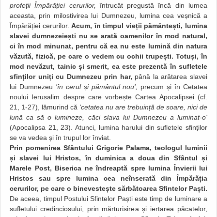
profeții Împărăției cerurilor,
întrucât pregustă încă din lumea
aceasta, prin milostivirea lui Dumnezeu, lumina cea veșnică a
Împărăției cerurilor.
Acum, în timpul vieții pământești, lumina
slavei dumnezeiești nu se arată oamenilor în mod natural,
ci în mod minunat, pentru că ea nu este lumină din natura
văzută, fizică, pe care o vedem cu ochii trupești. Totuși, în
mod nevăzut, tainic și smerit, ea este prezentă în sufletele
sfinților uniți cu Dumnezeu prin har,
până la arătarea slavei
lui Dumnezeu
'în cerul și pământul nou',
precum și în Cetatea
noului Ierusalim despre care vorbește Cartea Apocalipsei (cf.
21, 1-27), lămurind că
'cetatea nu are trebuință de soare, nici de
lună ca să o lumineze, căci slava lui Dumnezeu a luminat-o'
(Apocalipsa 21, 23). Atunci, lumina harului din sufletele sfinților
se va vedea și în trupul lor înviat.
Prin pomenirea Sfântului Grigorie Palama, teologul luminii
și slavei lui Hristos, în duminica a doua din Sfântul și
Marele Post, Biserica ne îndreaptă spre lumina Învierii lui
Hristos sau spre lumina cea neînserată din Împărăția
cerurilor, pe care o binevestește sărbătoarea Sfintelor Paști.
De aceea, timpul Postului Sfintelor Paști este timp de luminare a
sufletului credinciosului, prin mărturisirea și iertarea păcatelor,