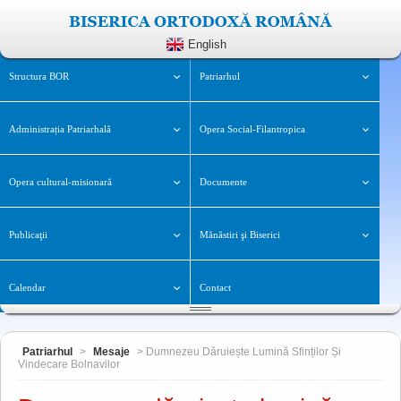
English
Structura BOR
Patriarhul
Administrația Patriarhală
Opera Social-Filantropica
Opera cultural-misionară
Documente
Publicaţii
Mănăstiri şi Biserici
Calendar
Contact
Patriarhul
>
Mesaje
> Dumnezeu Dăruiește Lumină Sfinților Și
Vindecare Bolnavilor