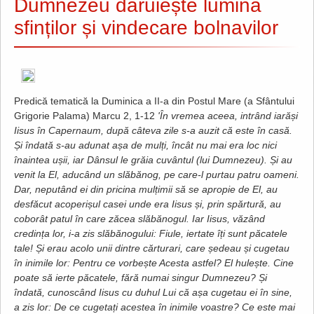
Dumnezeu dăruiește lumină
sfinților și vindecare bolnavilor
Predică tematică la Duminica a II-a din Postul Mare (a Sfântului
Grigorie Palama) Marcu 2, 1-12
'În vremea aceea, intrând iarăși
Iisus în Capernaum, după câteva zile s-a auzit că este în casă.
Și îndată s-au adunat așa de mulți, încât nu mai era loc nici
înaintea ușii, iar Dânsul le grăia cuvântul (lui Dumnezeu). Și au
venit la El, aducând un slăbănog, pe care-l purtau patru oameni.
Dar, neputând ei din pricina mulțimii să se apropie de El, au
desfăcut acoperișul casei unde era Iisus și, prin spărtură, au
coborât patul în care zăcea slăbănogul. Iar Iisus, văzând
credința lor, i-a zis slăbănogului: Fiule, iertate îți sunt păcatele
tale! Și erau acolo unii dintre cărturari, care ședeau și cugetau
în inimile lor: Pentru ce vorbește Acesta astfel? El hulește. Cine
poate să ierte păcatele, fără numai singur Dumnezeu? Și
îndată, cunoscând Iisus cu duhul Lui că așa cugetau ei în sine,
a zis lor: De ce cugetați acestea în inimile voastre? Ce este mai