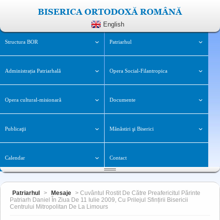
English
Structura BOR
Patriarhul
Administrația Patriarhală
Opera Social-Filantropica
Opera cultural-misionară
Documente
Publicaţii
Mănăstiri şi Biserici
Calendar
Contact
Patriarhul
>
Mesaje
> Cuvântul Rostit De Către Preafericitul Părinte
Patriarh Daniel În Ziua De 11 Iulie 2009, Cu Prilejul Sfințirii Bisericii
Centrului Mitropolitan De La Limours