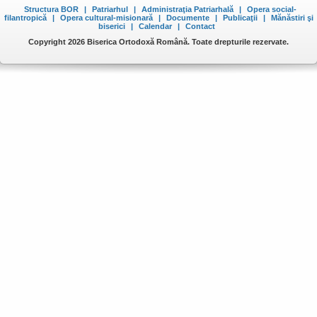
Structura BOR
|
Patriarhul
|
Administraţia Patriarhală
|
Opera social-
filantropică
|
Opera cultural-misionară
|
Documente
|
Publicaţii
|
Mănăstiri şi
biserici
|
Calendar
|
Contact
Copyright 2026 Biserica Ortodoxă Română. Toate drepturile rezervate.