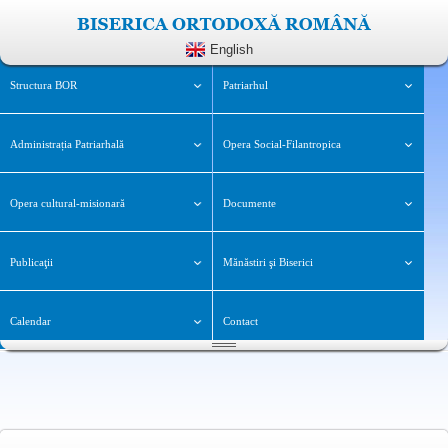
English
Structura BOR
Patriarhul
Administrația Patriarhală
Opera Social-Filantropica
Opera cultural-misionară
Documente
Publicaţii
Mănăstiri şi Biserici
Calendar
Contact